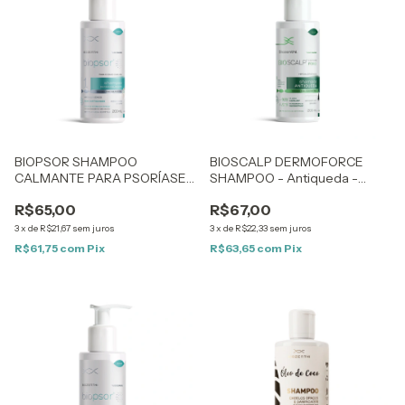
BIOPSOR SHAMPOO
BIOSCALP DERMOFORCE
CALMANTE PARA PSORÍASE
SHAMPOO - Antiqueda -
– Natural e Sem Corticoides –
200ml
R$65,00
R$67,00
200ml
3
x
de
R$21,67
sem juros
3
x
de
R$22,33
sem juros
R$61,75
com
Pix
R$63,65
com
Pix