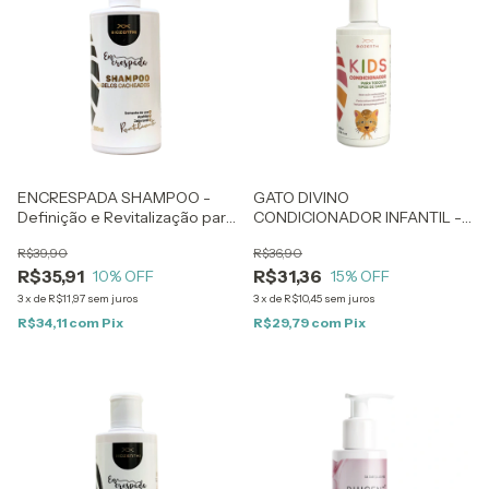
ENCRESPADA SHAMPOO -
GATO DIVINO
Definição e Revitalização para
CONDICIONADOR INFANTIL -
Cabelos Cacheados - 250ml
Com Extrato de Clorofila -
R$39,90
R$36,90
200ml
R$35,91
R$31,36
10
% OFF
15
% OFF
3
x
de
R$11,97
sem juros
3
x
de
R$10,45
sem juros
R$34,11
com
Pix
R$29,79
com
Pix