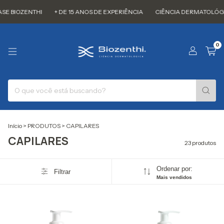
IOZENTHI
+ DE 15 ANOS DE EXPERIÊNCIA
CIÊNCIA DERMATOLÓGICA
0
Início
>
PRODUTOS
>
CAPILARES
CAPILARES
23 produtos
Ordenar por:
Filtrar
Mais vendidos