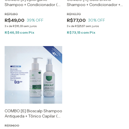
Shampoo + Condicionador (2
Shampoo + Condicionador +
produtos)
Hidratante Corporal (3
R$79,80
R$110,70
produtos)
R$49,00
R$77,00
39
% OFF
30
% OFF
3
x
de
R$16,33
sem juros
3
x
de
R$25,67
sem juros
R$46,55
com
Pix
R$73,15
com
Pix
COMBO [6] Bioscalp Shampoo
Antiqueda + Tônico Capilar (2
produtos)
R$134,00