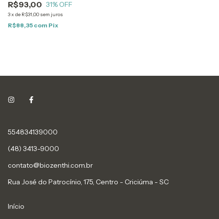
R$93,00
31
% OFF
3
x
de
R$31,00
sem juros
R$88,35
com
Pix
554834139000
(48) 3413-9000
contato@biozenthi.com.br
Rua José do Patrocínio, 175, Centro - Criciúma - SC
Início