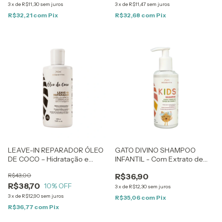
3
x
de
R$11,30
sem juros
3
x
de
R$11,47
sem juros
R$32,21
com
Pix
R$32,68
com
Pix
LEAVE-IN REPARADOR ÓLEO
GATO DIVINO SHAMPOO
DE COCO – Hidratação e
INFANTIL - Com Extrato de
Nutrição para Cabelos Opacos
Clorofila - 200ml
R$43,00
R$36,90
e Danificados – 200ml
R$38,70
10
% OFF
3
x
de
R$12,30
sem juros
3
x
de
R$12,90
sem juros
R$35,06
com
Pix
R$36,77
com
Pix