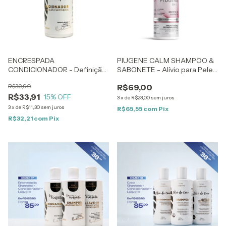
ENCRESPADA
PIUGENE CALM SHAMPOO &
CONDICIONADOR - Definição
SABONETE - Alívio para Peles
e Revitalização para Cabelos
Sensíveis e com Dermatite -
R$39,90
R$69,00
Cacheados - 200ml
200ml
R$33,91
15
% OFF
3
x
de
R$23,00
sem juros
3
x
de
R$11,30
sem juros
R$65,55
com
Pix
R$32,21
com
Pix