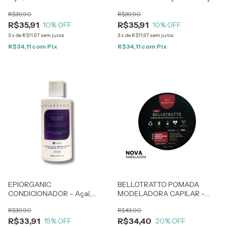
Brilho e Maciez - 250ml
para Cabelos Opacos e
R$39,90
R$39,90
Danificados – 200ml
R$35,91
R$35,91
10
% OFF
10
% OFF
3
x
de
R$11,97
sem juros
3
x
de
R$11,97
sem juros
R$34,11
com
Pix
R$34,11
com
Pix
EPIORGANIC
BELLOTRATTO POMADA
CONDICIONADOR – Açaí,
MODELADORA CAPILAR -
Cúrcuma e Lavanda - Brilho e
Média Fixação - 70g
R$39,90
R$43,00
Maciez - 200ml
R$33,91
R$34,40
15
% OFF
20
% OFF