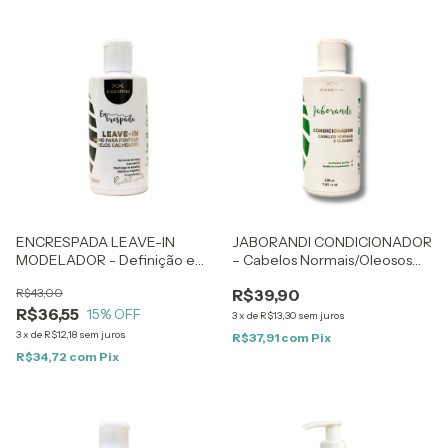
ENCRESPADA LEAVE-IN
JABORANDI CONDICIONADOR
MODELADOR - Definição e
– Cabelos Normais/Oleosos
Revitalização para Cabelos
com Pontas Ressecadas –
R$43,00
R$39,90
Cacheados - 200ml
200ml
R$36,55
15
% OFF
3
x
de
R$13,30
sem juros
3
x
de
R$12,18
sem juros
R$37,91
com
Pix
R$34,72
com
Pix