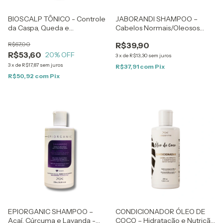
BIOSCALP TÔNICO - Controle
JABORANDI SHAMPOO –
da Caspa, Queda e
Cabelos Normais/Oleosos
Oleosidade - 120ml
com Pontas Ressecadas –
R$67,00
R$39,90
250ml
R$53,60
20
% OFF
3
x
de
R$13,30
sem juros
3
x
de
R$17,87
sem juros
R$37,91
com
Pix
R$50,92
com
Pix
EPIORGANIC SHAMPOO –
CONDICIONADOR ÓLEO DE
Açaí, Cúrcuma e Lavanda -
COCO – Hidratação e Nutrição