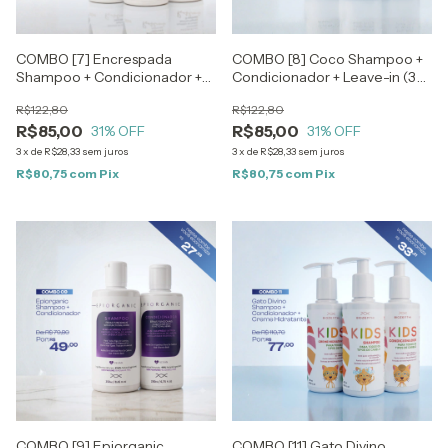
COMBO [7] Encrespada
COMBO [8] Coco Shampoo +
Shampoo + Condicionador +
Condicionador + Leave-in (3
Leave-in (3 produtos)
produtos)
R$122,80
R$122,80
R$85,00
R$85,00
31
% OFF
31
% OFF
3
x
de
R$28,33
sem juros
3
x
de
R$28,33
sem juros
R$80,75
com
Pix
R$80,75
com
Pix
COMBO [9] Epiorganic
COMBO [11] Gato Divino