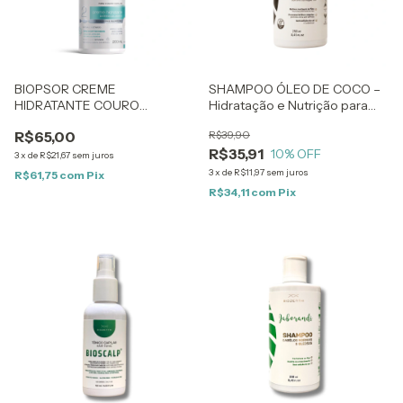
BIOPSOR CREME
SHAMPOO ÓLEO DE COCO –
HIDRATANTE COURO
Hidratação e Nutrição para
CABELUDO PARA PSORÍASE –
Cabelos Opacos e
R$65,00
R$39,90
Natural e Sem Corticoides –
Danificados – 250ml
R$35,91
200ml
10
% OFF
3
x
de
R$21,67
sem juros
3
x
de
R$11,97
sem juros
R$61,75
com
Pix
R$34,11
com
Pix