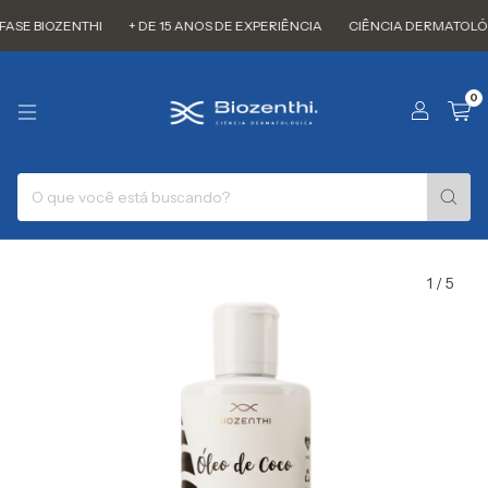
 BIOZENTHI
+ DE 15 ANOS DE EXPERIÊNCIA
CIÊNCIA DERMATOLÓGIC
0
1
/
5