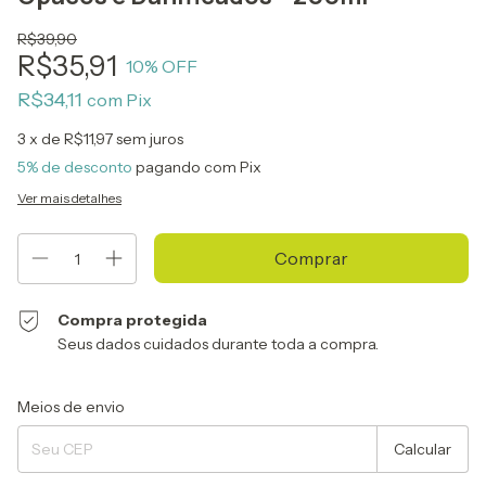
R$39,90
R$35,91
10
% OFF
R$34,11
com
Pix
3
x de
R$11,97
sem juros
5% de desconto
pagando com Pix
Ver mais detalhes
Compra protegida
Seus dados cuidados durante toda a compra.
Entregas para o CEP:
Alterar CEP
Meios de envio
Calcular