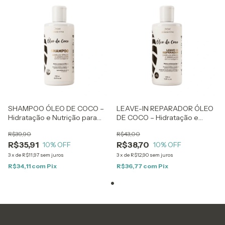
SHAMPOO ÓLEO DE COCO –
LEAVE-IN REPARADOR ÓLEO
Hidratação e Nutrição para
DE COCO – Hidratação e
Cabelos Opacos e
Nutrição para Cabelos Opacos
R$39,90
R$43,00
Danificados – 250ml
e Danificados – 200ml
R$35,91
R$38,70
10
% OFF
10
% OFF
3
x
de
R$11,97
sem juros
3
x
de
R$12,90
sem juros
R$34,11
com
Pix
R$36,77
com
Pix