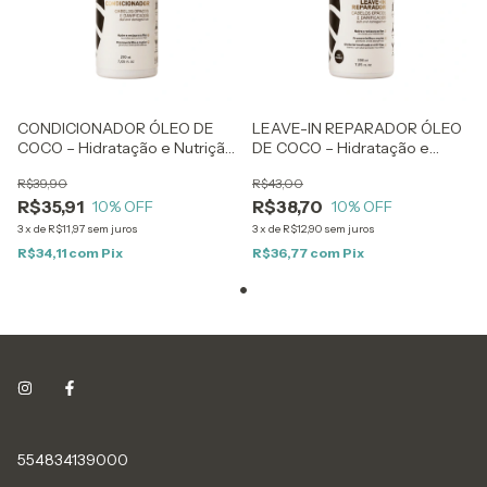
CONDICIONADOR ÓLEO DE
LEAVE-IN REPARADOR ÓLEO
COCO – Hidratação e Nutrição
DE COCO – Hidratação e
para Cabelos Opacos e
Nutrição para Cabelos Opacos
R$39,90
R$43,00
Danificados – 200ml
e Danificados – 200ml
R$35,91
R$38,70
10
% OFF
10
% OFF
3
x
de
R$11,97
sem juros
3
x
de
R$12,90
sem juros
R$34,11
com
Pix
R$36,77
com
Pix
554834139000