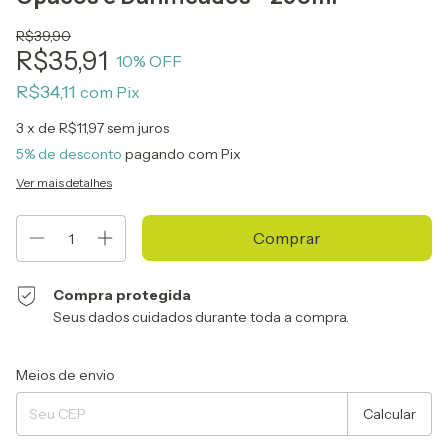
R$39,90
R$35,91
10
% OFF
R$34,11
com
Pix
3
x de
R$11,97
sem juros
5% de desconto
pagando com Pix
Ver mais detalhes
Compra protegida
Seus dados cuidados durante toda a compra.
Entregas para o CEP:
Alterar CEP
Meios de envio
Calcular