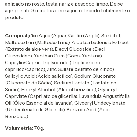
aplicado no rosto, testa, nariz e pescoço limpo. Deixe
agir por até 3 minutos e enxágue retirando totalmente o
produto.
Composição:
Aqua (Agua), Kaolin (Argila), Sorbitol,
Maltodextrin (Maltodextrina), Aloe barbadensis Extract
(Extrato de aloe vera), Decyl Glucoside (Decil
Glucosídeo), Xanthan Gum (Goma Xantana),
Caprylic/Capric Triglyceride (Triglicerídeo
caprílico/cáprico), Zinc Sulfate (Sulfato de Zinco),
Salicylic Acid (Ácido salicílico), Sodium Gluconate
(Gluconato de Sódio), Sodium Lactate (Lactato de
Sódio), Benzyl Alcohol (Alcool benzílico), Glyceryl
Caprylate (Caprilato de glicerila), Lavandula Angustifolia
Oil (Óleo Essencial de lavanda), Glyceryl Undecylenate
(Undecilenato de Glicerila), Benzoic Acid (Ácido
Benzóico).
Volumetria:
70g.