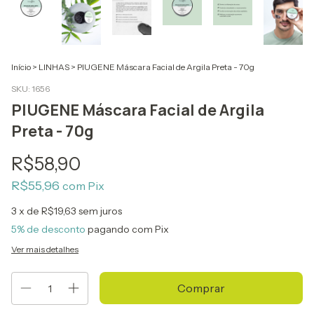
Início
>
LINHAS
>
PIUGENE Máscara Facial de Argila Preta - 70g
SKU:
1656
PIUGENE Máscara Facial de Argila
Preta - 70g
R$58,90
R$55,96
com
Pix
3
x de
R$19,63
sem juros
5% de desconto
pagando com Pix
Ver mais detalhes