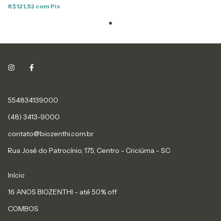
R$121,52
com
Pix
554834139000
(48) 3413-9000
contato@biozenthi.com.br
Rua José do Patrocínio, 175, Centro - Criciúma - SC
Início
16 ANOS BIOZENTHI - até 50% off
COMBOS