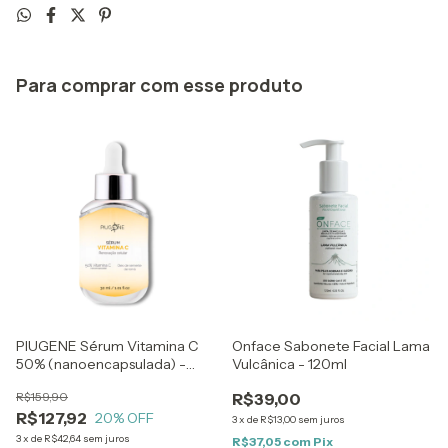
Para comprar com esse produto
PIUGENE Sérum Vitamina C
Onface Sabonete Facial Lama
50% (nanoencapsulada) -
Vulcânica - 120ml
30ml
R$159,90
R$39,00
R$127,92
20
% OFF
3
x
de
R$13,00
sem juros
3
x
de
R$42,64
sem juros
R$37,05
com
Pix