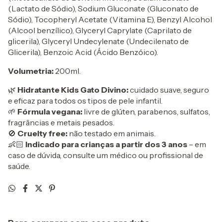
(Lactato de Sódio), Sodium Gluconate (Gluconato de
Sódio), Tocopheryl Acetate (Vitamina E), Benzyl Alcohol
(Alcool benzílico), Glyceryl Caprylate (Caprilato de
glicerila), Glyceryl Undecylenate (Undecilenato de
Glicerila), Benzoic Acid (Ácido Benzóico).
Volumetria:
200ml.
🌿
Hidratante Kids Gato Divino:
cuidado suave, seguro
e eficaz para todos os tipos de pele infantil.
🌱
Fórmula vegana:
livre de glúten, parabenos, sulfatos,
fragrâncias e metais pesados.
🚫
Cruelty free:
não testado em animais.
👶🏻
Indicado para crianças a partir dos 3 anos
– em
caso de dúvida, consulte um médico ou profissional de
saúde.