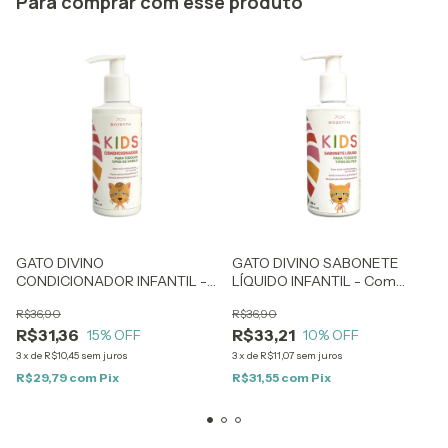
Para comprar com esse produto
GATO DIVINO
GATO DIVINO SABONETE
CONDICIONADOR INFANTIL -
LÍQUIDO INFANTIL - Com
Com Extrato de Clorofila -
Extrato de Clorofila - 200ml
R$36,90
R$36,90
200ml
R$31,36
R$33,21
15
% OFF
10
% OFF
3
x
de
R$10,45
sem juros
3
x
de
R$11,07
sem juros
R$29,79
com
Pix
R$31,55
com
Pix