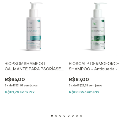
BIOPSOR SHAMPOO
BIOSCALP DERMOFORCE
CALMANTE PARA PSORÍASE
SHAMPOO - Antiqueda -
– Natural e Sem Corticoides –
200ml
R$65,00
R$67,00
200ml
3
x
de
R$21,67
sem juros
3
x
de
R$22,33
sem juros
R$61,75
com
Pix
R$63,65
com
Pix